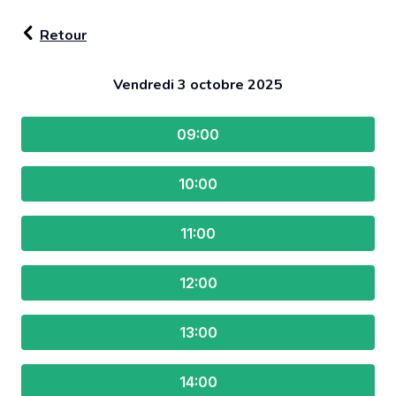
Retour
Découverte
Vendredi 3 octobre 2025
60 min
09:00
10:00
Proposé par :
11:00
Vincent Simon
voir le profil
12:00
13:00
Où :
En visio : Vous recevrez le lien dans votre email
de confirmation.
14:00